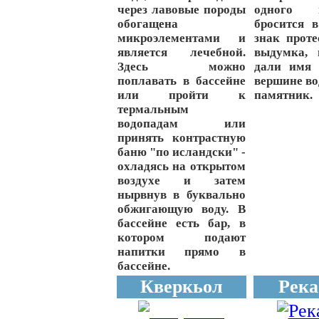
через лавовые породы
одного 
обогащена
бросится 
микроэлементами и
знак проте
является лечебной.
выдумка, 
Здесь можно
дали имя 
поплавать в бассейне
вершине во
или пройти к
памятник.
термальным
водопадам или
принять контрастную
баню "по исландски" -
охладясь на открытом
воздухе и затем
нырвнув в буквально
обжигающую воду. В
бассейне есть бар, в
котором подают
напитки прямо в
бассейне.
Кверкьол
Река