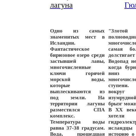
Одно из самых
"Злото
знаменитых мест в
полноводн
Исландии.
многочис
Фантастическое
самая б
бирюзовое озеро среди
долстиг
застывшей лавы,
Водопад не
многочисленные
когда бур
ключи горячей
вниз п
морской воды,
многочисл
которые
ступени.
выплескиваются из
вокруг
под земли. На
изумрудно
территории лагуны
брызг можн
разместился СПА
В ХХ веке
комплекс.
хотели
Температура воды
гидроэлек
равна 37-38 градусам.
исландц
Вода, прошедшая
историю о