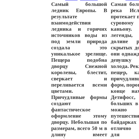
Самый большой
Cамая бол
ледник Европы. В
река Исл
результате
протекает 
взаимодействия
суровому
ледника и горячих
каньо
источников воды из
легенды,
под земли природа
долине 
создала это
скрытых д
уникалькое зрелище.
они однаж
Пещера подобна
девушку
дворцу Снежной
холода.
Рек
королевы, блестит,
пещер, к
сверкает и
причудл
переливается всеми
форм, порог
цветами.
конце нах
Причудливые формы
Детифосс,
создают
больших в
фантастическое
можно
оформление этому
путешест
дворцу. Небольшая по
байдарка
размерам, всего 50 м в
отличн
длину имеет
д