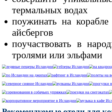
термальных водах
поужинать на корабле
айсбергов
поучаствовать в наро
тролями или эльфами
Рекомендуемые отели для к