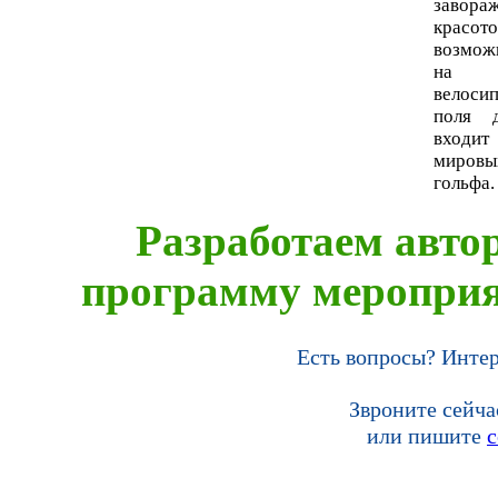
завор
красото
возмож
на л
велоси
поля 
входит
миро
гольфа
Р
азработаем авт
программу мероприя
Есть вопросы? Интер
Звроните сейча
или пишите
c