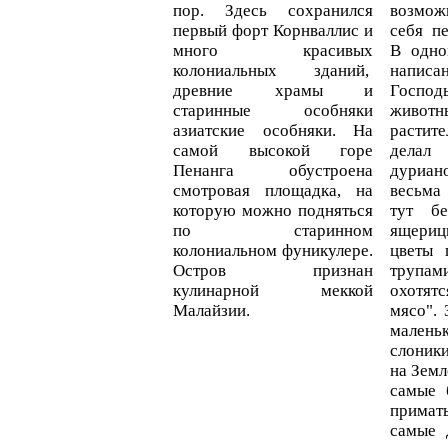
пор. Здесь сохранился
возмож
первый форт Корнваллис и
себя п
много красивых
В одно
колониальных зданий,
написан
древние храмы и
Господ
старинные особняки
жи
азиатские особняки. На
растит
самой высокой горе
делал 
Пенанга обустроена
дуриа
смотровая площадка, на
весьма
которую можно подняться
тут бе
по старинном
ящери
колониальном фуникулере.
цветы 
Остров признан
трупами
кулинарной меккой
охотят
Малайзии.
мясо".
мален
слоник
на Земл
самые 
прима
самые 