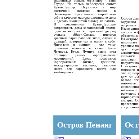
знаменитых башень близнецов - Твин
Тауэрс. Не только небоскребы славят
Куала-Лумпур. Окунуться в мир
восточной экзотики можно в
Чайнатауне. Здесь можно попробовать
себя в качестве мастера оловянного дела
Остров Ланг
и сделать знаменитый пьютер на память.
окружают
В современном Куала-Лумпуре
островков
сохранились дома колониальной эпохи,
Изумрудны
одно из которых это красивый дворец
флорой и ф
султана Абдул-Самада, имеются
объявлен з
красивые парки бабочек, птиц, оленей и
На острове 
орхидей, которые так и манят к себе.
поднимает 
Дискотеки и шопинг - это тоже
уровнем мо
приятные моменты в жизни Куала
дух вид
Лумпура. Куала Лумпур давно стал
аквариумн
столицей разных корпоративных
снимался
мероприятий. Здесь проводятся
декорации
корпоративные бизнес, тренинги,
погулять по
международные выставки, отличное
С острова 
место для городского квеста или
морского н
тимбилдинга.
что пример
югу от Ла
белого пес
множество 
живописны
небольшо
регулярно 
корпоратив
смотры. Ос
проведени
спортивног
Остров Пенанг
Ост