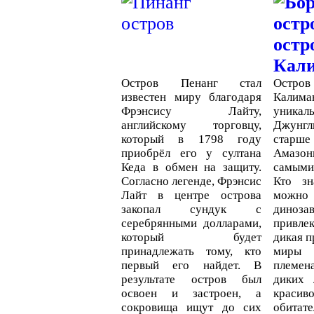
Остров Пенанг стал
Остров
известен миру благодаря
Калима
Фрэнсису Лайту,
уника
английскому торговцу,
Джунгл
который в 1798 году
старше
приобрёл его у султана
Амазо
Кеда в обмен на защиту.
самыми
Согласно легенде, Фрэнсис
Кто зн
Лайт в центре острова
можн
закопал сундук с
динозав
серебрянными долларами,
привле
который будет
дикая п
принадлежать тому, кто
миры
первый его найдет. В
племен
результате остров был
диких 
освоен и застроен, а
краси
сокровища ищут до сих
обитат