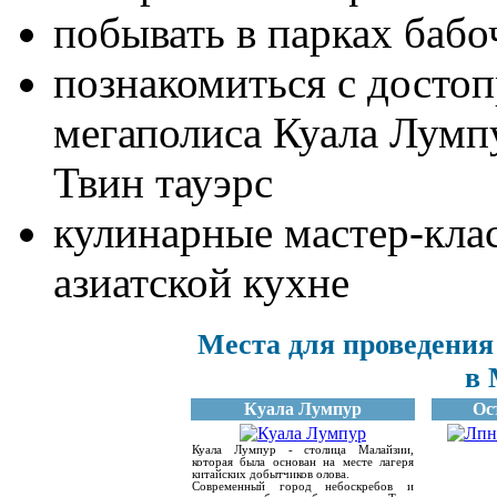
побывать в парках бабо
познакомиться с досто
мегаполиса Куала Лумп
Твин тауэрс
кулинарные мастер-кла
азиатской кухне
Места для проведени
в 
Куала Лумпур
Ос
Куала Лумпур - столица Малайзии,
которая была основан на месте лагеря
китайских добытчиков олова.
Современный город небоскребов и