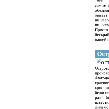
змеи с
самые 
обезья
бывает
ни наво
ни изв
Просто
бескр
нашей п
Ост
Остров
происх
благ
краси
криста
белосн
раз б
извест
фильмов