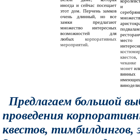
королевс
иногда и сейчас посещает
и сре
этот дом. Перчень замков
серебр
очень длинный, но все
множест
замки предлагают
аристокр
множество интересных
под
возможностей для
ресторан
любых
корпоративных
мес
мероприятий
.
интересн
костюми
квестов
чеканке
монет
ил
винны
имеющих
винодели
Предлагаем большой выб
проведения корпоративн
квестов, тимбилдингов, 