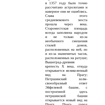
в 1357 году было точно
рассчитано астрологами и
наверное они не ошиблись.
Слава этого
средневекового моста
прошла через века.
Староместская площадь
всегда заполнена народом
и не только из-за
необычного смешения
стилей домов,
расположенных на ней, но
и из-за знаменитых часов,
расположенных на ратуше;
Вышеград-древняя
крепость Х века, откуда
открывается великолепный
вид на Прагу;
Петршинский холм-
своеобразный ответ
Эйфелевой башне, с
построенной здесь
петршинской башни
открывается новый вид на
Прагу. Прага город