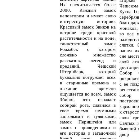
вторы
Их насчитывается более
Чешско
2000. Каждый замок
Кутна Го
неповторим и имеет свою
серебря
интересную историю.
благод
Красивый замок Звиков на
монахов,
острове среди красивой
во все у
растительности и на воде,
находят
таинственный замок
слитки. 
Рожмбек о котором
нашел и
сложено множество
сне мест
рассказов, легенд и
свой ст
преданий, Чешский
достопри
Штернберк, который
Собор 
буквально погружает всех
покровит
в старинные времена и
с ее поз
дыхание времени
ренесса
ощущается во всем, замок
собор 
Збирог, что означает
построе
собирай рога, славился в
карманно
свое время шумными
к старос
застольями и гулянками,
свои гр
замок Пернштейн или
Святых и
замок с привидениями и
бывший 
его история о загадочной
двор
Белой даме, которая