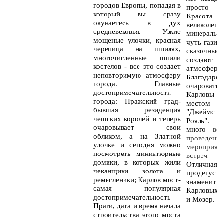
городов Европы, попадая в
просто
который вы сразу
Красота
окунаетесь в дух
великоле
средневековья. Узкие
минераль
мощеные улочки, красная
чуть газ
черепица на шпилях,
сказочн
многочисленные шпили
создаю
костелов - все это создает
атмосфер
неповторимую атмосферу
Благо
города. Главные
очарова
достопримечательности
Карлов
города: Пражский град-
местом
бывшая резиденция
"Джейм
чешских королей и теперь
Рояль"
очаровывает свои
много
в
обликом, а на Златной
проведе
улочке и сегодня можно
меропр
посмотреть миниатюрные
встреч 
домики, в которых жили
Отличн
чеканщики золота и
продегус
ремесленики; Карлов мост-
знамен
самая популярная
Карловых
достопримечательность
и Мозер.
Праги, дата и время начала
строительства этого моста