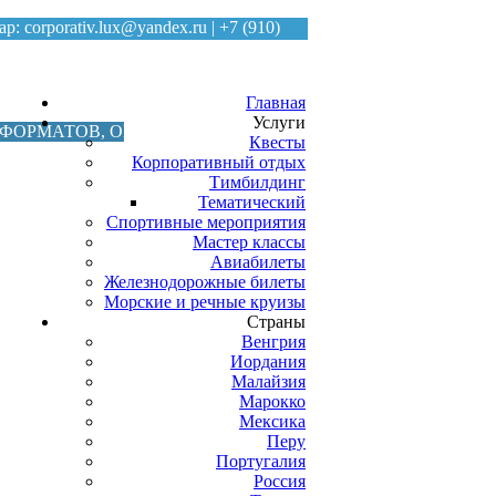
ар:
corporativ.lux@yandex.ru
|
+7 (910)
Главная
Услуги
АТОВ, ОН-ЛАЙН И ОФФ-ЛАЙН ПРОЕКТЫ, ИНСЕНТИВ П
Квесты
Корпоративный отдых
Тимбилдинг
Тематический
Спортивные мероприятия
Мастер классы
Авиабилеты
Железнодорожные билеты
Морские и речные круизы
Страны
Венгрия
Иордания
Малайзия
Марокко
Мексика
Перу
Португалия
Россия