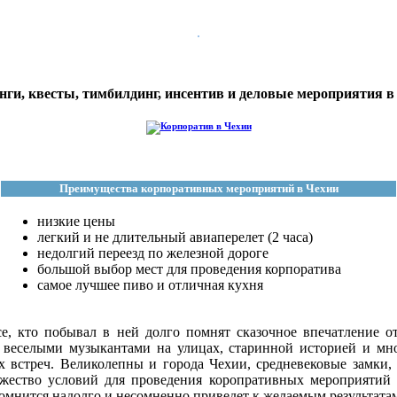
нги, квесты, тимбилдинг, инсентив и деловые мероприятия в
Преимущества корпоративных мероприятий в Чехии
низкие цены
легкий и не длительный авиаперелет (2 часа)
недолгий переезд по железной дороге
большой выбор мест для проведения корпоратива
самое лучшее пиво и отличная кухня
се, кто побывал в ней долго помнят сказочное впечатление о
веселыми музыкантами на улицах, старинной историей и мно
х встреч. Великолепны и города Чехии, средневековые замки
ество условий для проведения коропративных мероприятий
омнится надолго и несомненно приведет к желаемым результата