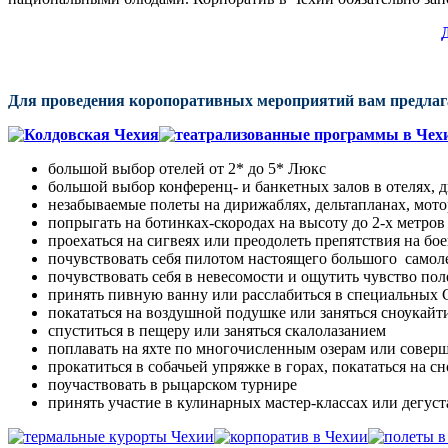
Для проведения коропоративных мероприятий вам предлаг
большой выбор отелей от 2* до 5* Люкс
большой выбор конференц- и банкетных залов в отелях, д
незабываемые полеты на дирижаблях, дельтапланах, мот
попрыгать на ботинках-скородах на высоту до 2-х метров
проехаться на сигвеях или преодолеть препятствия на бо
почувствовать себя пилотом настоящего большого самолет
почувствовать себя в невесомости и ощутить чувство пол
принять пивную ванну или расслабиться в специальных
покататься на воздушной подушке или заняться сноукай
спуститься в пещеру или заняться скалолазанием
поплавать на яхте по многочисленным озерам или соверш
прокатиться в собачьей упряжке в горах, покататься на с
поучаствовать в рыцарском турнире
принять участие в кулинарных мастер-классах или дегус