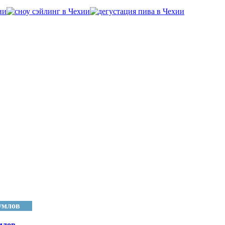
умлов