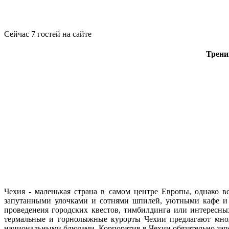
Сейчас 7 гостей на сайте
Трени
Чехия - маленькая страна в самом центре Европы, однако в
запутанными улочками и сотнями шпилей, уютными кафе и 
проведенеия городских квестов, тимбилдинга или интересны
термальные и горнолыжные курорты Чехии предлагают множ
национальными блюдами. Корпоратив в Чехии обязательно зап