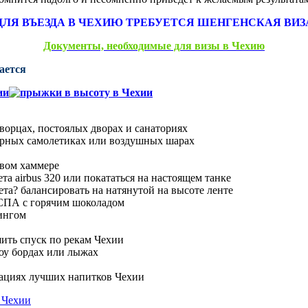
ДЛЯ ВЪЕЗДА В ЧЕХИЮ ТРЕБУЕТСЯ ШЕНГЕНСКАЯ ВИЗ
Документы, необходимые для визы в Чехию
ается
ворцах, постоялых дворах и санаториях
орных самолетиках или воздушных шарах
евом хаммере
а airbus 320 или покататься на настоящем танке
ета? балансировать на натянутой на высоте ленте
 СПА с горячим шоколадом
тингом
ить спуск по рекам Чехии
ноу бордах или лыжах
тациях лучших напитков Чехии